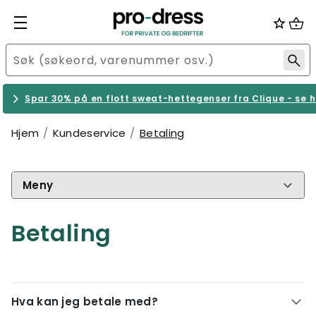
Spar 30% på en flott sweat-hettegenser fra Clique - se h
Hjem
Kundeservice
Betaling
Meny
Betaling
Hva kan jeg betale med?