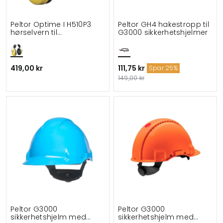
Peltor Optime I H510P3
Peltor GH4 hakestropp til
hørselvern til
G3000 sikkerhetshjelmer
hjelmmontering
419,00 kr
111,75 kr
Spar 25%
149,00 kr
Peltor G3000
Peltor G3000
sikkerhetshjelm med
sikkerhetshjelm med