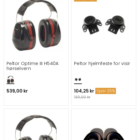
Peltor Optime III H540A
Peltor hjelmfeste for visir
hørselvern
539,00 kr
104,25 kr
Spar 25%
139,00 kr