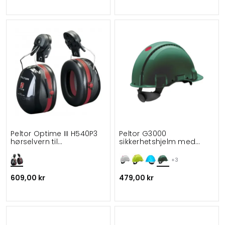
Peltor Optime III H540P3
Peltor G3000
hørselvern til
sikkerhetshjelm med
hjelmmontering
skruejustering
+3
609,00 kr
479,00 kr