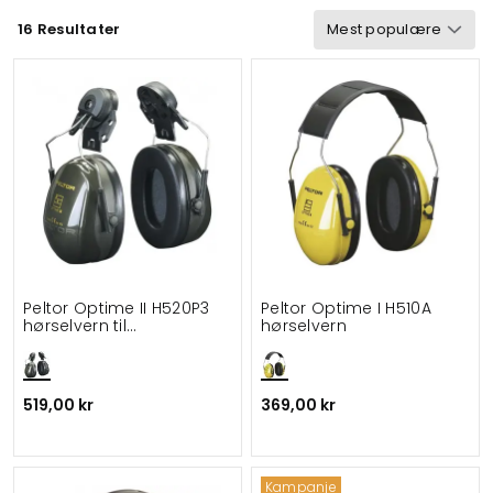
16 Resultater
Sertifisering
Velegnet til
Peltor Optime II H520P3
Peltor Optime I H510A
hørselvern til
hørselvern
hjelmmontering
519,00 kr
369,00 kr
Kampanje