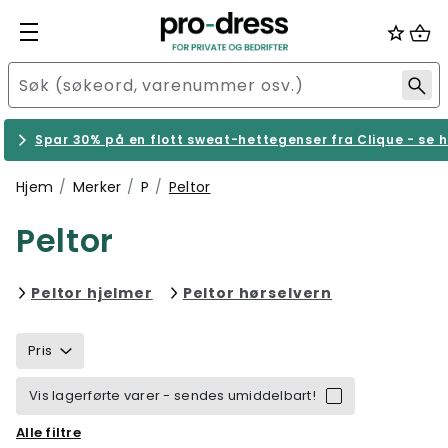
Spar 30% på en flott sweat-hettegenser fra Clique - se h
Hjem
Merker
P
Peltor
Peltor
Filtrer etter category: Peltor hjel
Filtrer etter 
Peltor hjelmer
Peltor hørselvern
Pris
Vis lagerførte varer - sendes umiddelbart!
Alle filtre
Størrelse
Merke
Kjønn
Farge