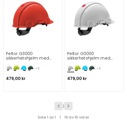
Peltor G3000
Peltor G3000
sikkerhetshjelm med
sikkerhetshjelm med
skruejustering
skruejustering
+3
+3
479,00 kr
479,00 kr
1
Side 1 av 1
|
16 av 16 varer