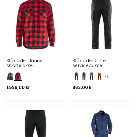
Blåkläder flannel
Blåkläder Unite
skjortejakke
servicebukse
+9
1.599,00 kr
863,00 kr