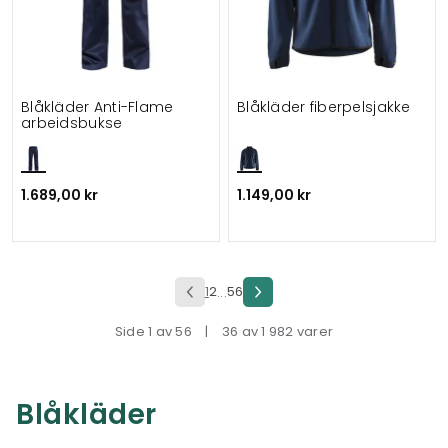
Blåkläder Anti-Flame
Blåkläder fiberpelsjakke
arbeidsbukse
1.689,00 kr
1.149,00 kr
1
2
56
...
Side 1 av 56
|
36 av 1 982 varer
Blåkläder