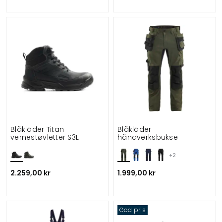
Blåkläder Titan
Blåkläder
vernestøvletter S3L
håndverksbukse
+2
2.259,00 kr
1.999,00 kr
God pris