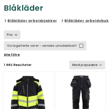
Blåkläder
Filtrer etter category: B
Blåkläder arbeidsjakker
Blåkläder arbeidsbuk
Pris
Vis lagerførte varer - sendes umiddelbart!
Alle filtre
Størrelse
Merke
Kjønn
Farge
1 982 Resultater
Bærekraftighet
Egenskaper
Sertifisering
Vind & vanntett
Gramvekt
Funksjonalitet
Vern
Detaljer
Velegnet til