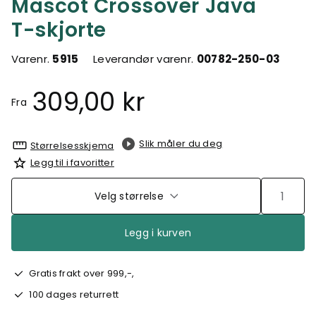
Mascot Crossover Java
T-skjorte
Varenr.
5915
Leverandør varenr.
00782-250-03
309,00 kr
Fra
Slik måler du deg
Størrelsesskjema
Legg til i favoritter
Velg størrelse
Legg i kurven
Gratis frakt over 999,-,
100 dages returrett