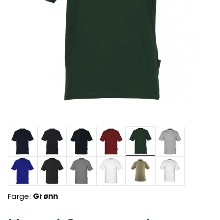
valgte
Farge:
Grønn