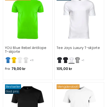
YOU Blue Rebel Antilope
Tee Jays Luxury T-skjorte
T-skjorte
+11
+1
Fra
79,00 kr
105,00 kr
Bestseller
Mengderabatt
God pris