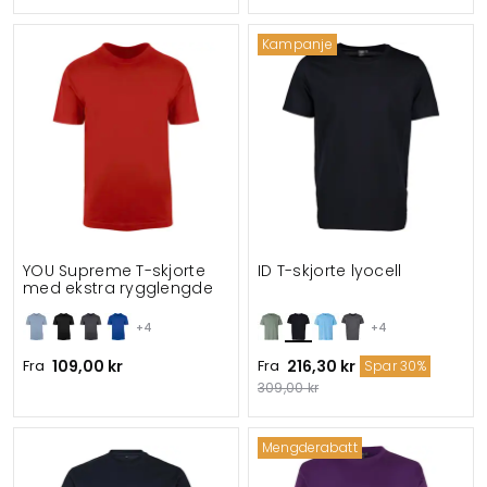
Kampanje
YOU Supreme T-skjorte
ID T-skjorte lyocell
med ekstra rygglengde
+4
+4
Fra
109,00 kr
Fra
216,30 kr
Spar 30%
309,00 kr
Mengderabatt