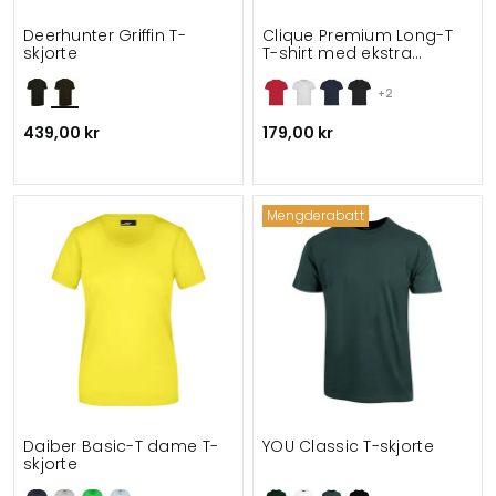
Deerhunter Griffin T-
Clique Premium Long-T
skjorte
T-shirt med ekstra
rygglengde
+2
439,00 kr
179,00 kr
Mengderabatt
Daiber Basic-T dame T-
YOU Classic T-skjorte
skjorte