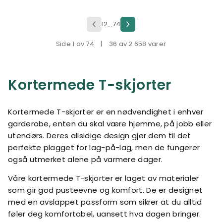
1
2
74
...
Side 1 av 74
|
36 av 2 658 varer
Kortermede T-skjorter
Kortermede T-skjorter er en nødvendighet i enhver
garderobe, enten du skal være hjemme, på jobb eller
utendørs. Deres allsidige design gjør dem til det
perfekte plagget for lag-på-lag, men de fungerer
også utmerket alene på varmere dager.
Våre kortermede T-skjorter er laget av materialer
som gir god pusteevne og komfort. De er designet
med en avslappet passform som sikrer at du alltid
føler deg komfortabel, uansett hva dagen bringer.