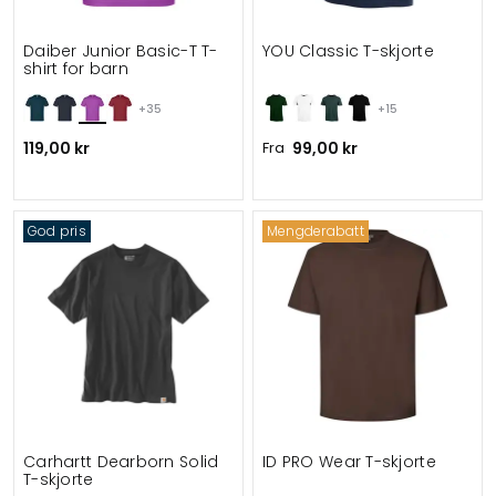
Daiber Junior Basic-T T-
YOU Classic T-skjorte
shirt for barn
+35
+15
119,00 kr
Fra
99,00 kr
God pris
Mengderabatt
Carhartt Dearborn Solid
ID PRO Wear T-skjorte
T-skjorte