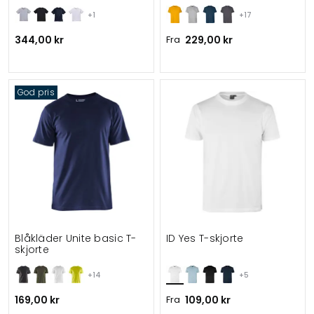
+1
+17
344,00 kr
Fra
229,00 kr
God pris
Blåkläder Unite basic T-
ID Yes T-skjorte
skjorte
+14
+5
169,00 kr
Fra
109,00 kr