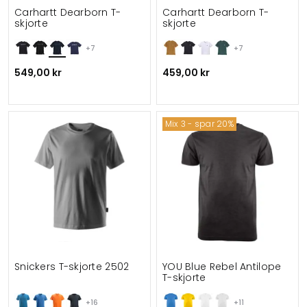
Carhartt Dearborn T-
Carhartt Dearborn T-
skjorte
skjorte
+7
+7
549,00 kr
459,00 kr
Mix 3 - spar 20%
Snickers T-skjorte 2502
YOU Blue Rebel Antilope
T-skjorte
+16
+11