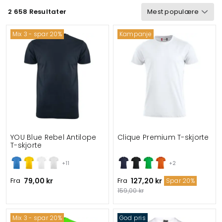
2 658 Resultater
Bærekraftighet
Egenskaper
Mix 3 - spar 20%
Kampanje
Sertifisering
Vind & vanntett
Gramvekt
Funksjonalitet
Detaljer
Velegnet til
YOU Blue Rebel Antilope
Clique Premium T-skjorte
T-skjorte
+11
+2
Fra
79,00 kr
Fra
127,20 kr
Spar 20%
159,00 kr
Mix 3 - spar 20%
God pris