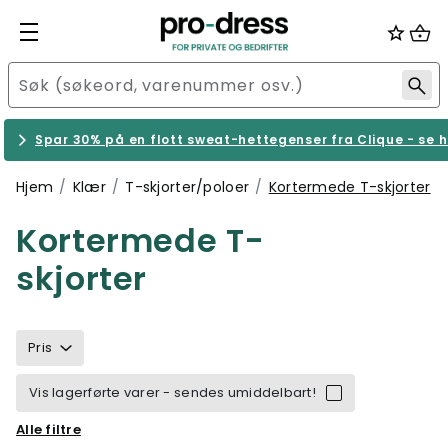
Spar 30% på en flott sweat-hettegenser fra Clique - se h
Hjem
Klær
T-skjorter/poloer
Kortermede T-skjorter
Kortermede T-
skjorter
Pris
Vis lagerførte varer - sendes umiddelbart!
Alle filtre
Størrelse
Merke
Kjønn
Farge