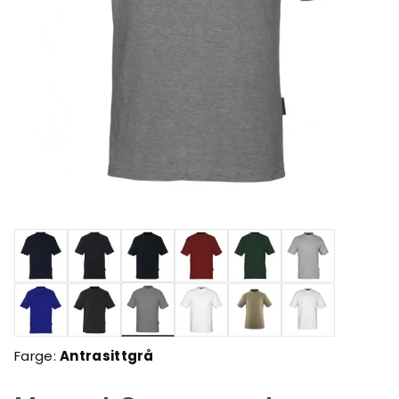
valgte
Farge:
Antrasittgrå