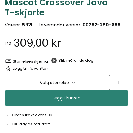
Mascot Crossover Java
T-skjorte
Varenr.
5921
Leverandør varenr.
00782-250-888
309,00 kr
Fra
Slik måler du deg
Størrelsesskjema
Legg til i favoritter
Velg størrelse
Legg i kurven
Gratis frakt over 999,-,
100 dages returrett