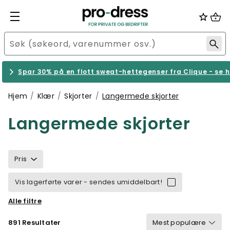
Spar 30% på en flott sweat-hettegenser fra Clique - se h
Hjem
Klær
Skjorter
Langermede skjorter
Langermede skjorter
Pris
Vis lagerførte varer - sendes umiddelbart!
Alle filtre
Størrelse
Merke
Kjønn
Farge
891 Resultater
Bærekraftighet
Egenskaper