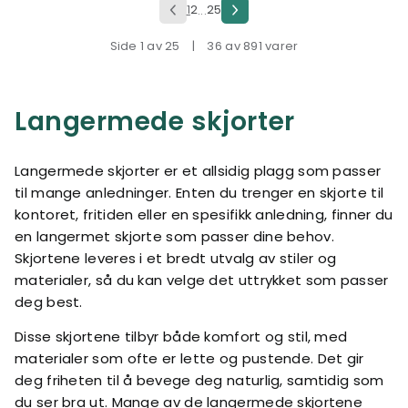
1
2
25
...
Side 1 av 25
|
36 av 891 varer
Langermede skjorter
Langermede skjorter er et allsidig plagg som passer
til mange anledninger. Enten du trenger en skjorte til
kontoret, fritiden eller en spesifikk anledning, finner du
en langermet skjorte som passer dine behov.
Skjortene leveres i et bredt utvalg av stiler og
materialer, så du kan velge det uttrykket som passer
deg best.
Disse skjortene tilbyr både komfort og stil, med
materialer som ofte er lette og pustende. Det gir
deg friheten til å bevege deg naturlig, samtidig som
du ser bra ut. Mange av de langermede skjortene