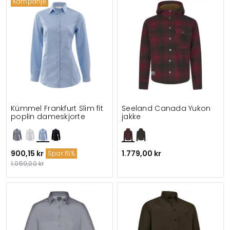
Kampanje
Kümmel Frankfurt Slim fit
Seeland Canada Yukon
poplin dameskjorte
jakke
900,15 kr
1.779,00 kr
Spar 15%
1.059,00 kr