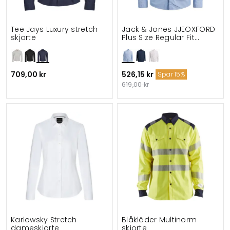
Tee Jays Luxury stretch
Jack & Jones JJEOXFORD
skjorte
Plus Size Regular Fit
skjorte
709,00 kr
526,15 kr
Spar 15%
619,00 kr
Karlowsky Stretch
Blåkläder Multinorm
dameskjorte
skjorte