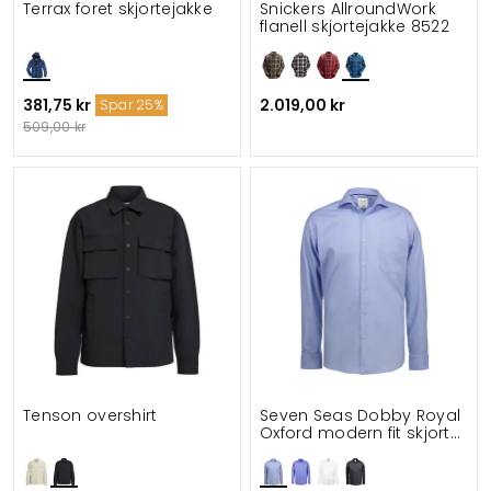
Terrax foret skjortejakke
Snickers AllroundWork
flanell skjortejakke 8522
381,75 kr
2.019,00 kr
Spar 25%
509,00 kr
Tenson overshirt
Seven Seas Dobby Royal
Oxford modern fit skjorte
med brystlomme