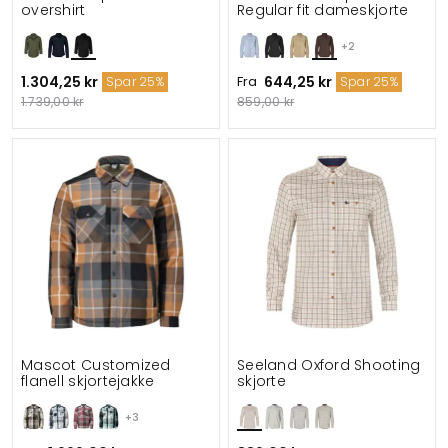
overshirt
Regular fit dameskjorte
+2
1.304,25 kr
Fra
644,25 kr
Spar 25%
Spar 25%
1.739,00 kr
859,00 kr
Mascot Customized
Seeland Oxford Shooting
flanell skjortejakke
skjorte
+3