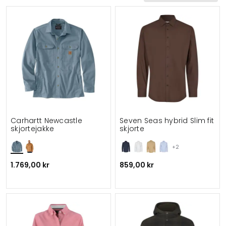
Sertifisering
Vind & vanntett
Gramvekt
Funksjonalitet
Detaljer
Velegnet til
Carhartt Newcastle
Seven Seas hybrid Slim fit
skjortejakke
skjorte
+2
1.769,00 kr
859,00 kr