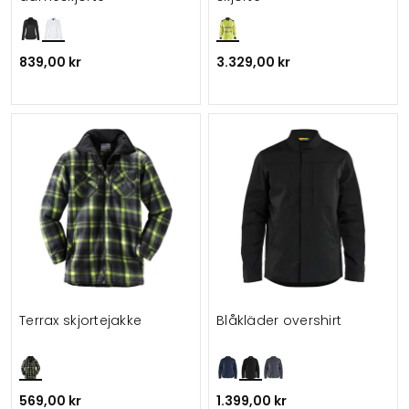
839,00 kr
3.329,00 kr
Terrax skjortejakke
Blåkläder overshirt
569,00 kr
1.399,00 kr