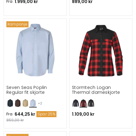
Fra
1.999,00 kr
889,00 kr
Kampanje
Seven Seas Poplin
Stormtech Logan
Regular fit skjorte
Thermal dameskjorte
+2
Fra
644,25 kr
1.109,00 kr
Spar 25%
859,00 kr