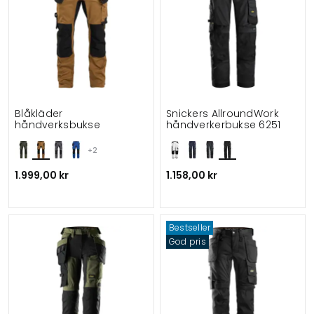
Blåkläder
Snickers AllroundWork
håndverksbukse
håndverkerbukse 6251
+2
1.999,00 kr
1.158,00 kr
Bestseller
God pris