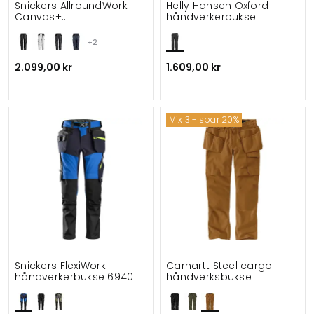
Snickers AllroundWork
Helly Hansen Oxford
Canvas+
håndverkerbukse
håndverksbukse 6224
+2
2.099,00 kr
1.609,00 kr
Mix 3 - spar 20%
Snickers FlexiWork
Carhartt Steel cargo
håndverkerbukse 6940
håndverksbukse
full stretch