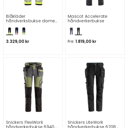
Blåkläder
Mascot Accelerate
håndverksbukse dame
håndverkerbukse
full stretch
3.329,00 kr
Fra
1.819,00 kr
Snickers FlexiWork
Snickers LiteWork
håndverkerbukse 6940
håndverkerbukse 6208