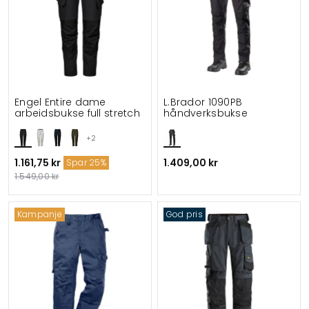
Engel Entire dame
L.Brador 1090PB
arbeidsbukse full stretch
håndverksbukse
+2
1.161,75 kr
1.409,00 kr
Spar 25%
1.549,00 kr
Kampanje
God pris