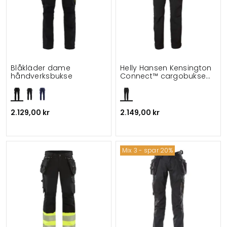
Blåkläder dame
Helly Hansen Kensington
håndverksbukse
Connect™ cargobukse
full stretch
2.129,00 kr
2.149,00 kr
Mix 3 - spar 20%