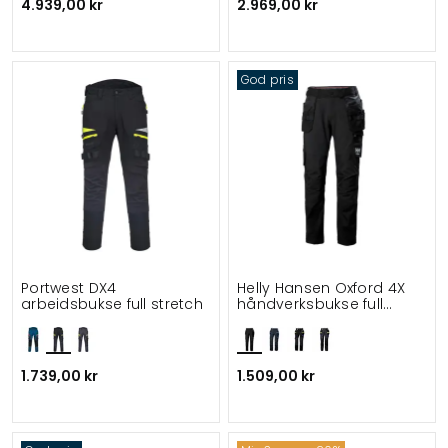
4.939,00 kr
2.969,00 kr
God pris
Portwest DX4
Helly Hansen Oxford 4X
arbeidsbukse full stretch
håndverksbukse full
stretch
1.739,00 kr
1.509,00 kr