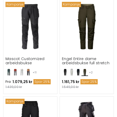
Kampanje
Kampanje
Mascot Customized
Engel Entire dame
arbeidsbukse
arbeidsbukse full stretch
+11
+2
Fra
1.079,25 kr
1.161,75 kr
Spar 25%
Spar 25%
1.439,00 kr
1.549,00 kr
Kampanje