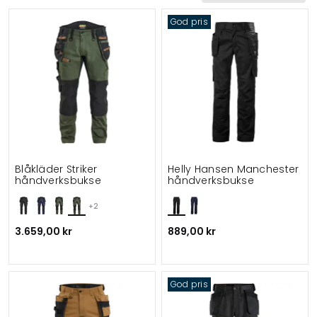
God pris
Sertifisering
Vind & vanntett
Gramvekt
Funksjonalitet
Detaljer
Velegnet til
Blåkläder Striker
Helly Hansen Manchester
håndverksbukse
håndverksbukse
+2
3.659,00 kr
889,00 kr
God pris