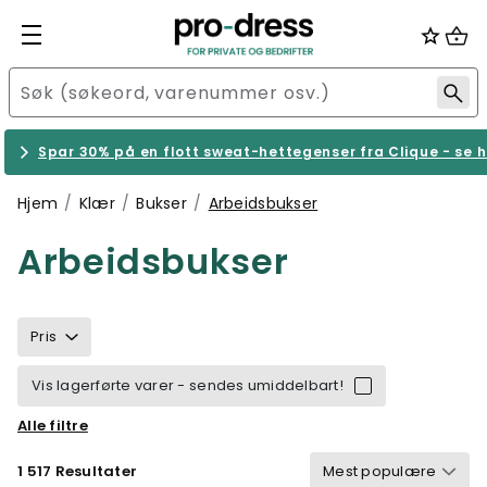
Spar 30% på en flott sweat-hettegenser fra Clique - se h
Hjem
Klær
Bukser
Arbeidsbukser
Arbeidsbukser
Pris
Vis lagerførte varer - sendes umiddelbart!
Alle filtre
Størrelse
Merke
Kjønn
Farge
1 517 Resultater
Bærekraftighet
Egenskaper