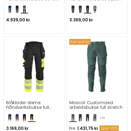
full stretch
full stretch
4.939,00 kr
3.369,00 kr
Kampanje
Blåkläder dame
Mascot Customized
håndverksbukse full
arbeidsbukse full stretch
stretch
+10
3.169,00 kr
Fra
1.431,75 kr
Spar 25%