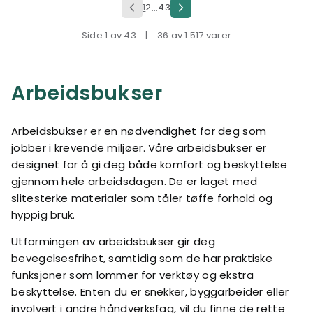
1
2
43
...
Side 1 av 43
|
36 av 1 517 varer
Arbeidsbukser
Arbeidsbukser er en nødvendighet for deg som
jobber i krevende miljøer. Våre arbeidsbukser er
designet for å gi deg både komfort og beskyttelse
gjennom hele arbeidsdagen. De er laget med
slitesterke materialer som tåler tøffe forhold og
hyppig bruk.
Utformingen av arbeidsbukser gir deg
bevegelsesfrihet, samtidig som de har praktiske
funksjoner som lommer for verktøy og ekstra
beskyttelse. Enten du er snekker, byggarbeider eller
involvert i andre håndverksfag, vil du finne de rette