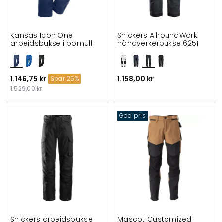
Kansas Icon One
Snickers AllroundWork
arbeidsbukse i bomull
håndverkerbukse 6251
1.146,75 kr
1.158,00 kr
Spar 25%
1.529,00 kr
God pris
Snickers arbeidsbukse
Mascot Customized