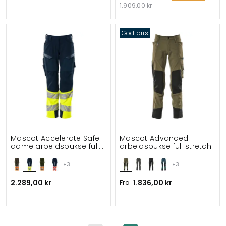
1.909,00 kr
God pris
Mascot Accelerate Safe
Mascot Advanced
dame arbeidsbukse full
arbeidsbukse full stretch
stretch
+3
+3
2.289,00 kr
Fra
1.836,00 kr