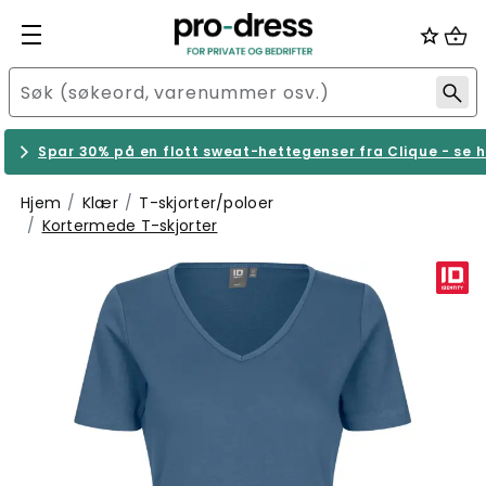
Spar 30% på en flott sweat-hettegenser fra Clique - se h
Hjem
Klær
T-skjorter/poloer
Kortermede T-skjorter