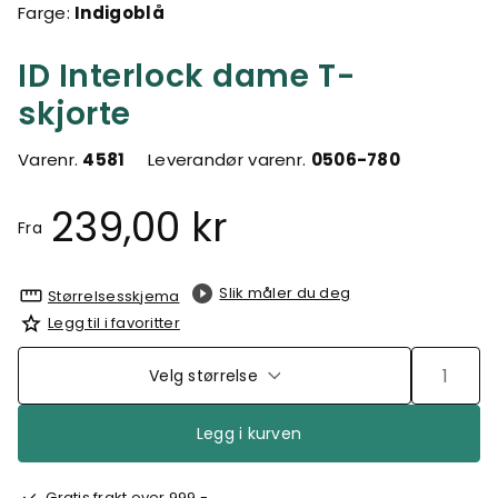
Farge:
Indigoblå
ID Interlock dame T-
skjorte
Varenr.
4581
Leverandør varenr.
0506-780
239,00 kr
Fra
Slik måler du deg
Størrelsesskjema
Legg til i favoritter
Velg størrelse
Legg i kurven
Gratis frakt over 999,-,