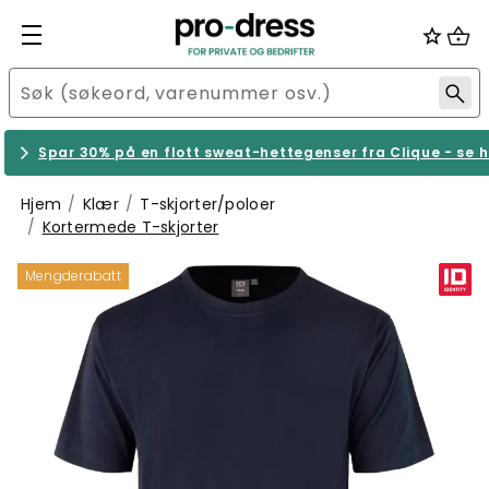
Spar 30% på en flott sweat-hettegenser fra Clique - se h
Hjem
Klær
T-skjorter/poloer
Kortermede T-skjorter
Mengderabatt