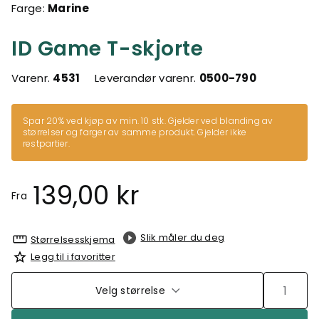
Farge:
Marine
ID Game T-skjorte
Varenr.
4531
Leverandør varenr.
0500-790
Spar 20% ved kjøp av min. 10 stk. Gjelder ved blanding av
størrelser og farger av samme produkt. Gjelder ikke
restpartier.
139,00 kr
Fra
Slik måler du deg
Størrelsesskjema
Legg til i favoritter
Velg størrelse