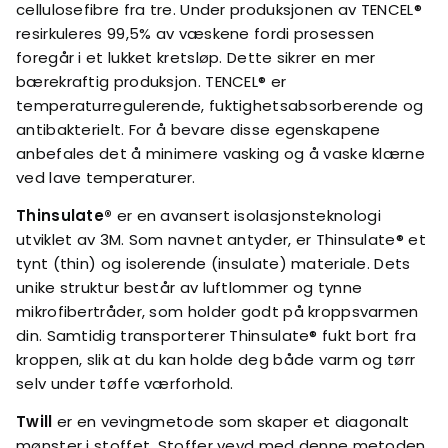
cellulosefibre fra tre. Under produksjonen av TENCEL®
resirkuleres 99,5% av væskene fordi prosessen
foregår i et lukket kretsløp. Dette sikrer en mer
bærekraftig produksjon. TENCEL® er
temperaturregulerende, fuktighetsabsorberende og
antibakterielt. For å bevare disse egenskapene
anbefales det å minimere vasking og å vaske klærne
ved lave temperaturer.
Thinsulate®
er en avansert isolasjonsteknologi
utviklet av 3M. Som navnet antyder, er Thinsulate® et
tynt (thin) og isolerende (insulate) materiale. Dets
unike struktur består av luftlommer og tynne
mikrofibertråder, som holder godt på kroppsvarmen
din. Samtidig transporterer Thinsulate® fukt bort fra
kroppen, slik at du kan holde deg både varm og tørr
selv under tøffe værforhold.
Twill
er en vevingmetode som skaper et diagonalt
mønster i stoffet. Stoffer vevd med denne metoden