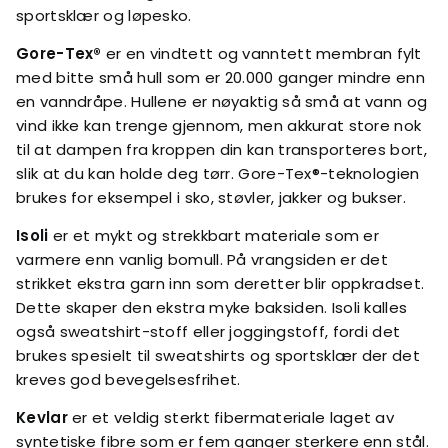
sportsklær og løpesko.
Gore-Tex®
er en vindtett og vanntett membran fylt
med bitte små hull som er 20.000 ganger mindre enn
en vanndråpe. Hullene er nøyaktig så små at vann og
vind ikke kan trenge gjennom, men akkurat store nok
til at dampen fra kroppen din kan transporteres bort,
slik at du kan holde deg tørr. Gore-Tex®-teknologien
brukes for eksempel i sko, støvler, jakker og bukser.
Isoli
er et mykt og strekkbart materiale som er
varmere enn vanlig bomull. På vrangsiden er det
strikket ekstra garn inn som deretter blir oppkradset.
Dette skaper den ekstra myke baksiden. Isoli kalles
også sweatshirt-stoff eller joggingstoff, fordi det
brukes spesielt til sweatshirts og sportsklær der det
kreves god bevegelsesfrihet.
Kevlar
er et veldig sterkt fibermateriale laget av
syntetiske fibre som er fem ganger sterkere enn stål.