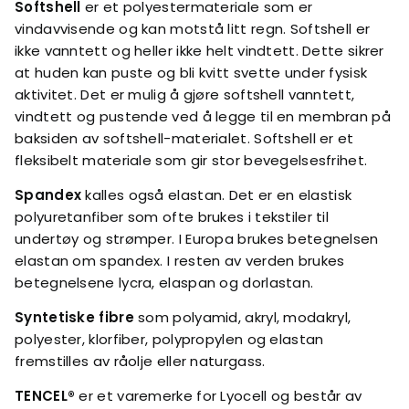
Softshell
er et polyestermateriale som er
vindavvisende og kan motstå litt regn. Softshell er
ikke vanntett og heller ikke helt vindtett. Dette sikrer
at huden kan puste og bli kvitt svette under fysisk
aktivitet. Det er mulig å gjøre softshell vanntett,
vindtett og pustende ved å legge til en membran på
baksiden av softshell-materialet. Softshell er et
fleksibelt materiale som gir stor bevegelsesfrihet.
Spandex
kalles også elastan. Det er en elastisk
polyuretanfiber som ofte brukes i tekstiler til
undertøy og strømper. I Europa brukes betegnelsen
elastan om spandex. I resten av verden brukes
betegnelsene lycra, elaspan og dorlastan.
Syntetiske fibre
som polyamid, akryl, modakryl,
polyester, klorfiber, polypropylen og elastan
fremstilles av råolje eller naturgass.
TENCEL®
er et varemerke for Lyocell og består av