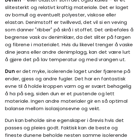
slitesterkt og relativt kraftig materiale. Det er laget
av bomull og eventuelt polyester, viskose eller
elastan. Denimstoff er twillvevd, det vil si en veving
som danner "ribber" på skrå i stoffet. Det anbefales å
begrense vask av denimklær, da det sliter på fargen
og fibrene i materialet. Hvis du likevel trenger å vaske
dine jeans eller andre denimplagg, kan det være lurt
å gjøre det på lav temperatur og med vrangen ut.
Dun
er det myke, isolerende laget under fjærene på
ender, gjess og andre fugler. Det har en fantastisk
evne til å holde kroppen varm og er svært behagelig
å ha på seg, siden dun er et pustende og lett
materiale. Ingen andre materialer gir en så optimal
balanse mellom isolasjonsevne og vekt.
Dun kan beholde sine egenskaper i årevis hvis det
passes og pleies godt. Faktisk kan de beste og
fineste dunene beholde nesten samme isolerende