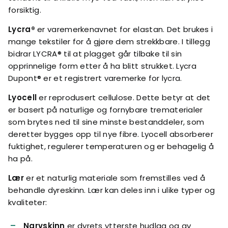
forsiktig.
Lycra®
er varemerkenavnet for elastan. Det brukes i
mange tekstiler for å gjøre dem strekkbare. I tillegg
bidrar LYCRA® til at plagget går tilbake til sin
opprinnelige form etter å ha blitt strukket. Lycra
Dupont® er et registrert varemerke for lycra.
Lyocell
er reprodusert cellulose. Dette betyr at det
er basert på naturlige og fornybare trematerialer
som brytes ned til sine minste bestanddeler, som
deretter bygges opp til nye fibre. Lyocell absorberer
fuktighet, regulerer temperaturen og er behagelig å
ha på.
Lær
er et naturlig materiale som fremstilles ved å
behandle dyreskinn. Lær kan deles inn i ulike typer og
kvaliteter:
Narvskinn
er dyrets ytterste hudlag og av