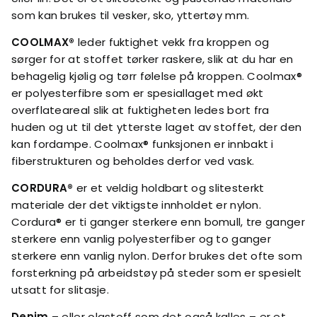
som kan brukes til vesker, sko, yttertøy mm.
COOLMAX®
leder fuktighet vekk fra kroppen og
sørger for at stoffet tørker raskere, slik at du har en
behagelig kjølig og tørr følelse på kroppen. Coolmax®
er polyesterfibre som er spesiallaget med økt
overflateareal slik at fuktigheten ledes bort fra
huden og ut til det ytterste laget av stoffet, der den
kan fordampe. Coolmax® funksjonen er innbakt i
fiberstrukturen og beholdes derfor ved vask.
CORDURA®
er et veldig holdbart og slitesterkt
materiale der det viktigste innholdet er nylon.
Cordura® er ti ganger sterkere enn bomull, tre ganger
sterkere enn vanlig polyesterfiber og to ganger
sterkere enn vanlig nylon. Derfor brukes det ofte som
forsterkning på arbeidstøy på steder som er spesielt
utsatt for slitasje.
Denim
– eller olastoff som det også kalles – er et