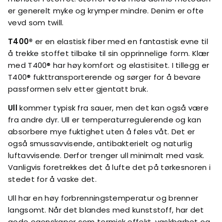
er generelt myke og krymper mindre. Denim er ofte
vevd som twill.
T400®
er en elastisk fiber med en fantastisk evne til
å trekke stoffet tilbake til sin opprinnelige form. Klær
med T400® har høy komfort og elastisitet. I tillegg er
T400® fukttransporterende og sørger for å bevare
passformen selv etter gjentatt bruk.
Ull
kommer typisk fra sauer, men det kan også være
fra andre dyr. Ull er temperaturregulerende og kan
absorbere mye fuktighet uten å føles våt. Det er
også smussavvisende, antibakterielt og naturlig
luftavvisende. Derfor trenger ull minimalt med vask.
Vanligvis foretrekkes det å lufte det på tørkesnoren i
stedet for å vaske det.
Ull har en høy forbrenningstemperatur og brenner
langsomt. Når det blandes med kunststoff, har det
gode egenskaper som termisk effekt, vaskbarhet og