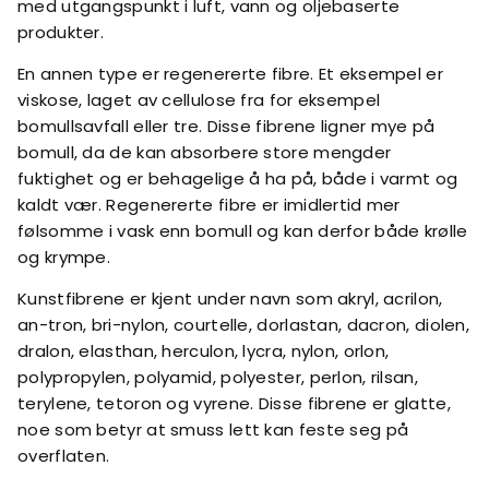
med utgangspunkt i luft, vann og oljebaserte
produkter.
En annen type er regenererte fibre. Et eksempel er
viskose, laget av cellulose fra for eksempel
bomullsavfall eller tre. Disse fibrene ligner mye på
bomull, da de kan absorbere store mengder
fuktighet og er behagelige å ha på, både i varmt og
kaldt vær. Regenererte fibre er imidlertid mer
følsomme i vask enn bomull og kan derfor både krølle
og krympe.
Kunstfibrene er kjent under navn som akryl, acrilon,
an-tron, bri-nylon, courtelle, dorlastan, dacron, diolen,
dralon, elasthan, herculon, lycra, nylon, orlon,
polypropylen, polyamid, polyester, perlon, rilsan,
terylene, tetoron og vyrene. Disse fibrene er glatte,
noe som betyr at smuss lett kan feste seg på
overflaten.