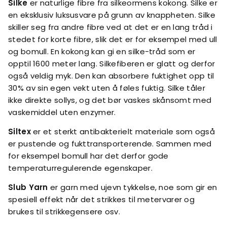
Silke
er naturlige fibre fra silkeormens kokong. Silke er
en eksklusiv luksusvare på grunn av knappheten. Silke
skiller seg fra andre fibre ved at det er en lang tråd i
stedet for korte fibre, slik det er for eksempel med ull
og bomull. En kokong kan gi en silke-tråd som er
opptil 1600 meter lang. Silkefiberen er glatt og derfor
også veldig myk. Den kan absorbere fuktighet opp til
30% av sin egen vekt uten å føles fuktig. Silke tåler
ikke direkte sollys, og det bør vaskes skånsomt med
vaskemiddel uten enzymer.
Siltex
er et sterkt antibakterielt materiale som også
er pustende og fukttransporterende. Sammen med
for eksempel bomull har det derfor gode
temperaturregulerende egenskaper.
Slub Yarn
er garn med ujevn tykkelse, noe som gir en
spesiell effekt når det strikkes til metervarer og
brukes til strikkegensere osv.