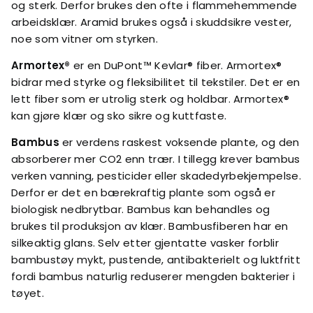
og sterk. Derfor brukes den ofte i flammehemmende
arbeidsklær. Aramid brukes også i skuddsikre vester,
noe som vitner om styrken.
Armortex®
er en DuPont™ Kevlar® fiber. Armortex®
bidrar med styrke og fleksibilitet til tekstiler. Det er en
lett fiber som er utrolig sterk og holdbar. Armortex®
kan gjøre klær og sko sikre og kuttfaste.
Bambus
er verdens raskest voksende plante, og den
absorberer mer CO2 enn trær. I tillegg krever bambus
verken vanning, pesticider eller skadedyrbekjempelse.
Derfor er det en bærekraftig plante som også er
biologisk nedbrytbar. Bambus kan behandles og
brukes til produksjon av klær. Bambusfiberen har en
silkeaktig glans. Selv etter gjentatte vasker forblir
bambustøy mykt, pustende, antibakterielt og luktfritt
fordi bambus naturlig reduserer mengden bakterier i
tøyet.