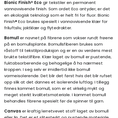
Bionic Finish® Eco
gir tekstiler en permanent
vannavvisende finish. Som ordet Eco antyder, er det
en økologisk teknologi som er helt fri for fluor. Bionic
Finish® Eco brukes spesielt i vannavvisende klær for
friluftsliv, jaktklær og flytedrakter.
Bomull
er navnet på fibrene som vokser rundt frøene
på en bomullsplante. Bomullsfiberen brukes som
råstoff til tekstilproduksjon og er en av verdens mest
brukte tekstilfibre. Klær laget av bomull er pustende,
fuktabsorberende og behagelige å ha nærmest
kroppen. I seg selv er imidlertid ikke bomull
varmeisolerende. Det blir det først hvis det blir rufset
opp slik at det dannes et isolerende luftlag. I tillegg
finnes kammet bomull, som er et virkelig mykt og
meget sterkt kvalitetsmateriale. I kammet bomull
behandles fibrene spesielt før de spinner til garn.
Canvas
er kraftig lerretvevet stoff laget av bomull
eller lin. Det er et slitesterkt og pustende materiale