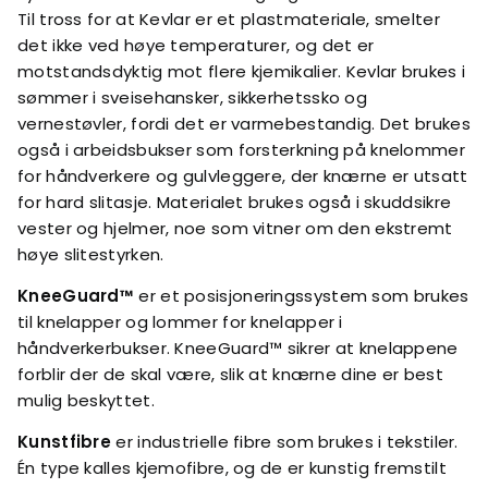
Til tross for at Kevlar er et plastmateriale, smelter
det ikke ved høye temperaturer, og det er
motstandsdyktig mot flere kjemikalier. Kevlar brukes i
sømmer i sveisehansker, sikkerhetssko og
vernestøvler, fordi det er varmebestandig. Det brukes
også i arbeidsbukser som forsterkning på knelommer
for håndverkere og gulvleggere, der knærne er utsatt
for hard slitasje. Materialet brukes også i skuddsikre
vester og hjelmer, noe som vitner om den ekstremt
høye slitestyrken.
KneeGuard™
er et posisjoneringssystem som brukes
til knelapper og lommer for knelapper i
håndverkerbukser. KneeGuard™ sikrer at knelappene
forblir der de skal være, slik at knærne dine er best
mulig beskyttet.
Kunstfibre
er industrielle fibre som brukes i tekstiler.
Én type kalles kjemofibre, og de er kunstig fremstilt