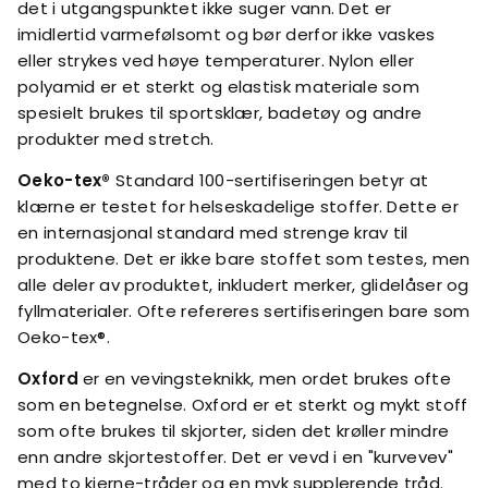
det i utgangspunktet ikke suger vann. Det er
imidlertid varmefølsomt og bør derfor ikke vaskes
eller strykes ved høye temperaturer. Nylon eller
polyamid er et sterkt og elastisk materiale som
spesielt brukes til sportsklær, badetøy og andre
produkter med stretch.
Oeko-tex®
Standard 100-sertifiseringen betyr at
klærne er testet for helseskadelige stoffer. Dette er
en internasjonal standard med strenge krav til
produktene. Det er ikke bare stoffet som testes, men
alle deler av produktet, inkludert merker, glidelåser og
fyllmaterialer. Ofte refereres sertifiseringen bare som
Oeko-tex®.
Oxford
er en vevingsteknikk, men ordet brukes ofte
som en betegnelse. Oxford er et sterkt og mykt stoff
som ofte brukes til skjorter, siden det krøller mindre
enn andre skjortestoffer. Det er vevd i en "kurvevev"
med to kjerne-tråder og en myk supplerende tråd.