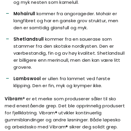
og myk nesten som kamelull.
Mohairull
kommer fra angorageder. Mohair er
langfibret og har en ganske grov struktur, men
den er samtidig glansfull og myk.
Shetlandsull
kommer fra en sauerase som
stammer fra den skotske nordkysten. Den er
værbestandig, fin og av høy kvalitet. Shetlandsull
er billigere enn merinoull, men den kan være litt
grovere.
Lambswool
er ullen fra lammet ved første
klipping. Den er fin, myk og krymper ikke.
Vibram®
er et merke som produserer såler til sko
med enestående grep. Det ble opprinnelig produsert
for fjellklatring. Vibram® utvikler kontinuerlig
gummiblandinger og andre løsninger. Både løpesko
og arbeidssko med Vibram® sikrer deg solidt grep.