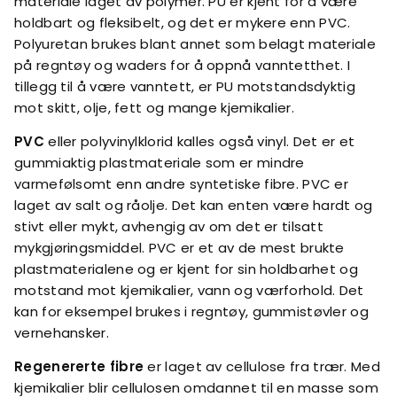
materiale laget av polymer. PU er kjent for å være
holdbart og fleksibelt, og det er mykere enn PVC.
Polyuretan brukes blant annet som belagt materiale
på regntøy og waders for å oppnå vanntetthet. I
tillegg til å være vanntett, er PU motstandsdyktig
mot skitt, olje, fett og mange kjemikalier.
PVC
eller polyvinylklorid kalles også vinyl. Det er et
gummiaktig plastmateriale som er mindre
varmefølsomt enn andre syntetiske fibre. PVC er
laget av salt og råolje. Det kan enten være hardt og
stivt eller mykt, avhengig av om det er tilsatt
mykgjøringsmiddel. PVC er et av de mest brukte
plastmaterialene og er kjent for sin holdbarhet og
motstand mot kjemikalier, vann og værforhold. Det
kan for eksempel brukes i regntøy, gummistøvler og
vernehansker.
Regenererte fibre
er laget av cellulose fra trær. Med
kjemikalier blir cellulosen omdannet til en masse som