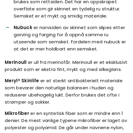
brukes som rettsiden. Det har en oppskrapet
overflate som gir skinnet en tydelig ru struktur.
Semsket er et mykt og smidig materiale.
Nubuck
er narvsiden av skinnet som slipes etter
garving og farging for å oppnå samme ru
utseende som semsket. Fordelen med nubuck er
at det er mer holdbart enn semsket.
Merinoull
er ull fra merinofår. Merinoull er et eksklusivt
produkt som er ekstra fint, mykt og med silkeglans.
Meryl® Skinlife
er et sterkt antibakterielt materiale
som bevarer den naturlige balansen i huden og
reduserer ubehagelig lukt. Derfor brukes det ofte i
strømper og sokker.
Mikrofiber
er en syntetisk fiber som er mindre enn 1
denier. De mest vanlige typene mikrofiber er laget av
polyester og polyamid. De går under navnene nylon,