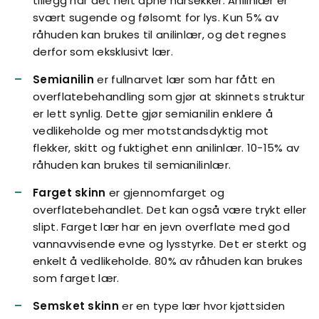
tillegg har det helt åpne hårsekker. Anilinlær er
svært sugende og følsomt for lys. Kun 5% av
råhuden kan brukes til anilinlær, og det regnes
derfor som eksklusivt lær.
Semianilin
er fullnarvet lær som har fått en
overflatebehandling som gjør at skinnets struktur
er lett synlig. Dette gjør semianilin enklere å
vedlikeholde og mer motstandsdyktig mot
flekker, skitt og fuktighet enn anilinlær. 10-15% av
råhuden kan brukes til semianilinlær.
Farget skinn
er gjennomfarget og
overflatebehandlet. Det kan også være trykt eller
slipt. Farget lær har en jevn overflate med god
vannavvisende evne og lysstyrke. Det er sterkt og
enkelt å vedlikeholde. 80% av råhuden kan brukes
som farget lær.
Semsket skinn
er en type lær hvor kjøttsiden