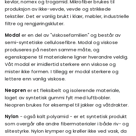
kevlar, nomex og trogamid. Mikrofiber brukes til
produksjon av ikke-vevde, vevde og strikkede
tekstiler. Det er vanlig brukt i klær, møbler, industrielle
filtre og rengjøringskluter.
Modal
er en del av "viskosefamilien" og består av
semi-syntetiske cellulosefibre. Modal og viskose
produseres på nesten samme måte, og
egenskapene til materialene ligner hverandre veldig.
Våt modal er imidlertid sterkere enn viskose og
mister ikke formen. I tillegg er modal sterkere og
lettere enn vanlig viskose.
Neopren
er et fleksibelt og isolerende materiale,
laget av syntetisk gummi fylt med luftbobler.
Neopren brukes for eksempel til jakker og våtdrakter.
Nylon
- også kalt polyamid - er et syntetisk produkt
som overgår alle andre fibermaterialer i både riv- og
slitestyrke. Nylon krymper og krøller ikke ved vask, da