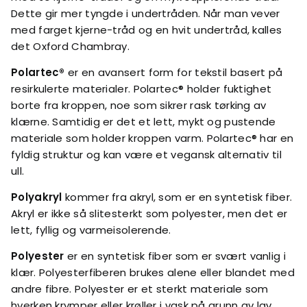
Dette gir mer tyngde i undertråden. Når man vever
med farget kjerne-tråd og en hvit undertråd, kalles
det Oxford Chambray.
Polartec®
er en avansert form for tekstil basert på
resirkulerte materialer. Polartec® holder fuktighet
borte fra kroppen, noe som sikrer rask tørking av
klærne. Samtidig er det et lett, mykt og pustende
materiale som holder kroppen varm. Polartec® har en
fyldig struktur og kan være et vegansk alternativ til
ull.
Polyakryl
kommer fra akryl, som er en syntetisk fiber.
Akryl er ikke så slitesterkt som polyester, men det er
lett, fyllig og varmeisolerende.
Polyester
er en syntetisk fiber som er svært vanlig i
klær. Polyesterfiberen brukes alene eller blandet med
andre fibre. Polyester er et sterkt materiale som
hverken krymper eller krøller i vask på grunn av lav