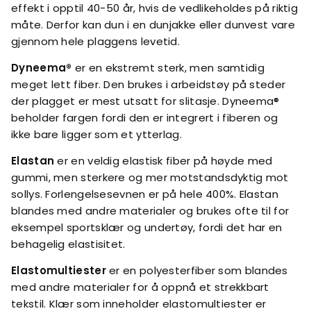
effekt i opptil 40-50 år, hvis de vedlikeholdes på riktig
måte. Derfor kan dun i en dunjakke eller dunvest vare
gjennom hele plaggens levetid.
Dyneema®
er en ekstremt sterk, men samtidig
meget lett fiber. Den brukes i arbeidstøy på steder
der plagget er mest utsatt for slitasje. Dyneema®
beholder fargen fordi den er integrert i fiberen og
ikke bare ligger som et ytterlag.
Elastan
er en veldig elastisk fiber på høyde med
gummi, men sterkere og mer motstandsdyktig mot
sollys. Forlengelsesevnen er på hele 400%. Elastan
blandes med andre materialer og brukes ofte til for
eksempel sportsklær og undertøy, fordi det har en
behagelig elastisitet.
Elastomultiester
er en polyesterfiber som blandes
med andre materialer for å oppnå et strekkbart
tekstil. Klær som inneholder elastomultiester er