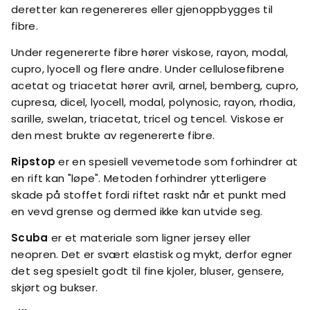
deretter kan regenereres eller gjenoppbygges til
fibre.
Under regenererte fibre hører viskose, rayon, modal,
cupro, lyocell og flere andre. Under cellulosefibrene
acetat og triacetat hører avril, arnel, bemberg, cupro,
cupresa, dicel, lyocell, modal, polynosic, rayon, rhodia,
sarille, swelan, triacetat, tricel og tencel. Viskose er
den mest brukte av regenererte fibre.
Ripstop
er en spesiell vevemetode som forhindrer at
en rift kan "løpe". Metoden forhindrer ytterligere
skade på stoffet fordi riftet raskt når et punkt med
en vevd grense og dermed ikke kan utvide seg.
Scuba
er et materiale som ligner jersey eller
neopren. Det er svært elastisk og mykt, derfor egner
det seg spesielt godt til fine kjoler, bluser, gensere,
skjørt og bukser.