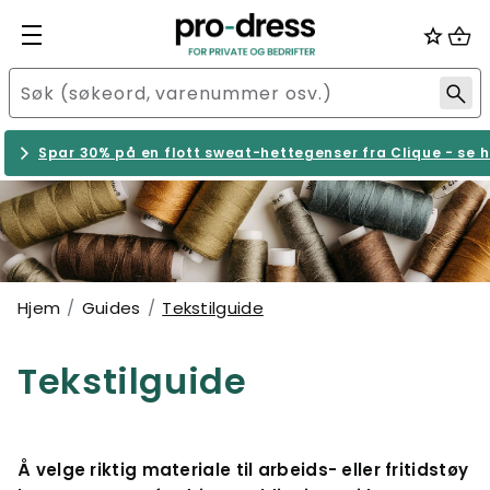
Spar 30% på en flott sweat-hettegenser fra Clique - se h
Hjem
Guides
Tekstilguide
Tekstilguide
Å velge riktig materiale til arbeids- eller fritidstøy