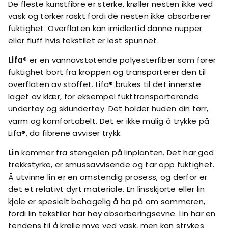
De fleste kunstfibre er sterke, krøller nesten ikke ved
vask og tørker raskt fordi de nesten ikke absorberer
fuktighet. Overflaten kan imidlertid danne nupper
eller fluff hvis tekstilet er løst spunnet.
Lifa®
er en vannavstøtende polyesterfiber som fører
fuktighet bort fra kroppen og transporterer den til
overflaten av stoffet. Lifa® brukes til det innerste
laget av klær, for eksempel fukttransporterende
undertøy og skiundertøy. Det holder huden din tørr,
varm og komfortabelt. Det er ikke mulig å trykke på
Lifa®, da fibrene avviser trykk.
Lin
kommer fra stengelen på linplanten. Det har god
trekkstyrke, er smussavvisende og tar opp fuktighet.
Å utvinne lin er en omstendig prosess, og derfor er
det et relativt dyrt materiale. En linsskjorte eller lin
kjole er spesielt behagelig å ha på om sommeren,
fordi lin tekstiler har høy absorberingsevne. Lin har en
tendens til å krølle mye ved vask, men kan strykes