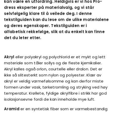
kan være en utfordring. Heldigvis er vi hos Pro-
dress eksperter på materialvalg, og vi står
selvfølgelig klare til å veilede deg. I denne
tekstilguiden kan du lese om de ulike materialene
og deres egenskaper. Tekstilguiden er i
alfabetisk rekkefølge, slik at du enkelt kan finne
det du leter etter.
Akryl
eller polyakryl og polychlorid er et mykt og lett
materiale som tåler sollys og de fleste kjemikalier.
Akryl kalles også orlon, courtelle eller dralon. Det er
ikke så slitesterkt som nylon og polyester. Klær av
akryl er veldig varmefølsomme og kan derfor miste
formen under vask, tørketromling og stryking ved høy
temperatur. Krøllete, fyldige akrylfibre i strikk har god
isolasjonsevne fordi de kan inneholde mye luft.
Aramid
er en syntetisk fiber som er varmebestandig