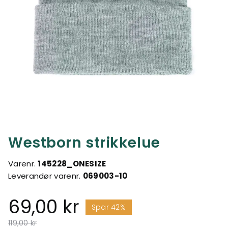
Westborn strikkelue
Varenr.
145228_ONESIZE
Leverandør varenr.
069003-10
69,00 kr
Spar 42%
Pris redusert fra
til
119,00 kr