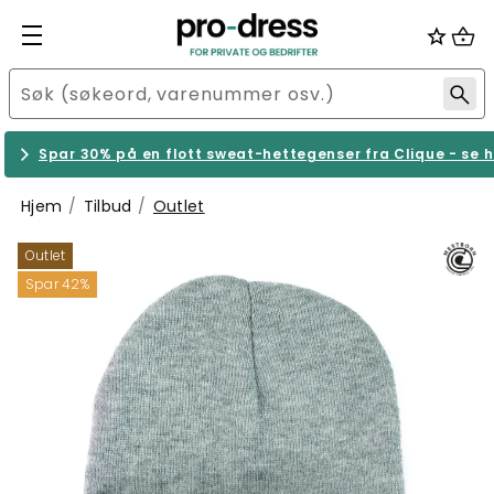
Spar 30% på en flott sweat-hettegenser fra Clique - se h
Hjem
Tilbud
Outlet
Outlet
Spar 42%