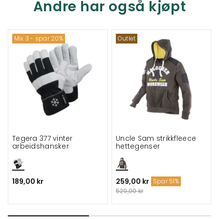
Andre har også kjøpt
Mix 3 - spar 20%
Outlet
Tegera 377 vinter
Uncle Sam strikkfleece
arbeidshansker
hettegenser
189,00 kr
259,00 kr
Spar 51%
529,00 kr