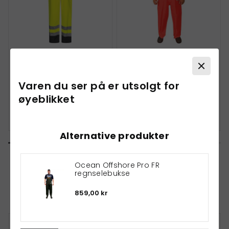
Lyngsøe Multinorm regn
Ocean Offshore Pro FR
selebukse
regnselebukse
Varen du ser på er utsolgt for
øyeblikket
1.599,00 kr
889,00 kr
Alternative produkter
Ocean Offshore Pro FR
regnselebukse
Andre har også kjøpt
859,00 kr