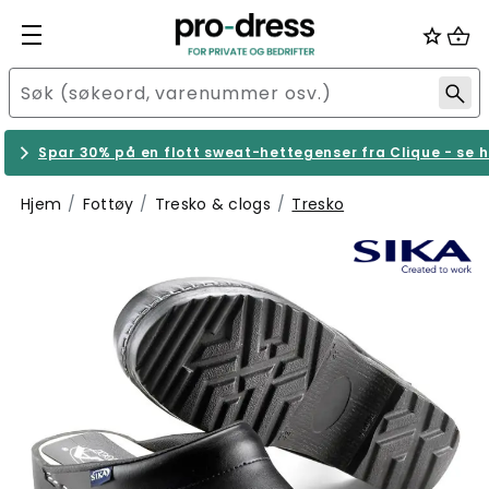
Spar 30% på en flott sweat-hettegenser fra Clique - se h
Hjem
Fottøy
Tresko & clogs
Tresko