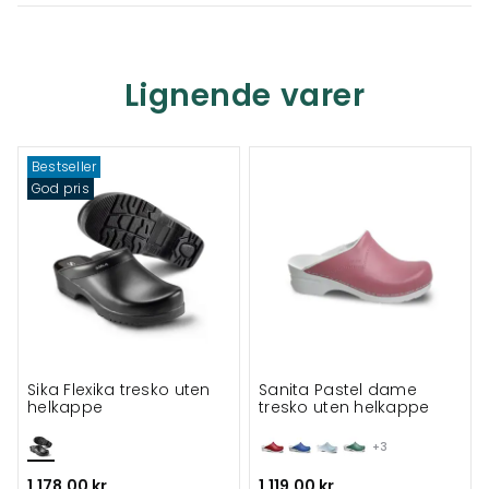
Lignende varer
Bestseller
God pris
Sika Flexika tresko uten
Sanita Pastel dame
helkappe
tresko uten helkappe
+3
1.178,00 kr
1.119,00 kr