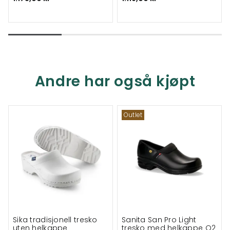
Andre har også kjøpt
Outlet
Sika tradisjonell tresko
Sanita San Pro Light
uten helkappe
tresko med helkappe O2