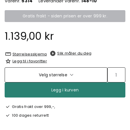
Varenr.
5314
Leverandør varenr.
148-10
Gratis frakt - siden prisen er over 999 kr.
1.139,00 kr
Slik måler du deg
Størrelsesskjema
Legg til i favoritter
Velg størrelse
Legg i kurven
Gratis frakt over 999,-,
100 dages returrett