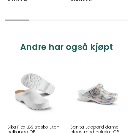
Andre har også kjøpt
Sika Flex LBS tresko uten
Sanita Leopard dame
helkappe OB
clogs med helreim OB