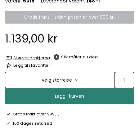
Varenr.
5315
Leverandør varenr.
148-1
Gratis frakt - siden prisen er over 999 kr.
1.139,00 kr
Slik måler du deg
Størrelsesskjema
Legg til i favoritter
Velg størrelse
Legg i kurven
Gratis frakt over 999,-,
100 dages returrett