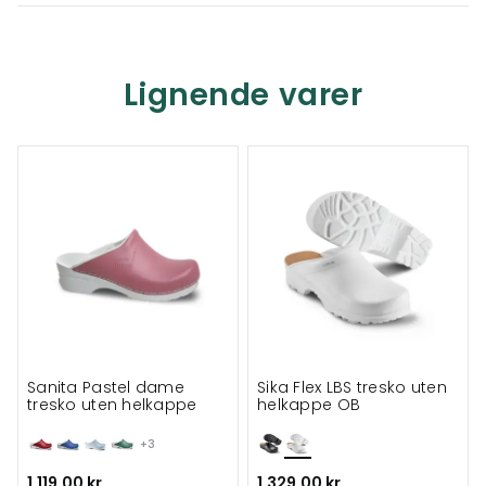
Lignende varer
Sanita Pastel dame
Sika Flex LBS tresko uten
tresko uten helkappe
helkappe OB
+3
1.119,00 kr
1.329,00 kr