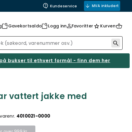
MVA inkludert
Kundeservice
g
Gavekortsaldo
Logg inn
Favoritter
Kurven
på bukser til ethvert formål - finn dem her
r vattert jakke med
varenr.
4010021-0000
er over 999 kr.