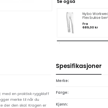
Se også
Nybo Workwear
Flex bukse be
cm
Fra
689,00 kr
Spesifikasjoner
Merke:
Farge:
 med en praktisk ryggklaff
egger merke til når du
Kjønn:
e der den skal. Kragen er