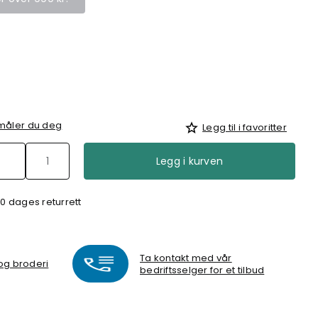
 måler du deg
Legg til i favoritter
Legg i kurven
0 dages returrett
Ta kontakt med vår
 og broderi
bedriftsselger for et tilbud