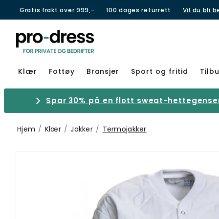
Gratis frakt over 999,-
100 dages returrett
Vil du bli 
Klær
Fottøy
Bransjer
Sport og fritid
Tilb
Spar 30% på en flott sweat-hettegenser 
Hjem
Klær
Jakker
Termojakker