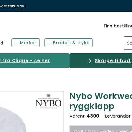
bedriftskunde?
Finn bestillin
Merker
Broderi & trykk
ud
fra Clique - se her
Skarpe tilbud 
Nybo Workwea
ryggklapp
Varenr.
4300
Leverandør 
Gratis frakt - siden prisen 