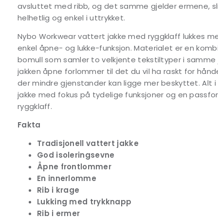
avsluttet med ribb, og det samme gjelder ermene, sli
helhetlig og enkel i uttrykket.
Nybo Workwear vattert jakke med ryggklaff lukkes m
enkel åpne- og lukke-funksjon. Materialet er en komb
bomull som samler to velkjente tekstiltyper i samme j
jakken åpne forlommer til det du vil ha raskt for hå
der mindre gjenstander kan ligge mer beskyttet. Alt i 
jakke med fokus på tydelige funksjoner og en passfo
ryggklaff.
Fakta
Tradisjonell vattert jakke
God isoleringsevne
Åpne frontlommer
En innerlomme
Rib i krage
Lukking med trykknapp
Rib i ermer