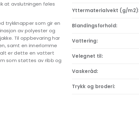
k at avslutningen føles
Yttermaterialvekt (g/m2)
ed trykknapper som gir en
Blandingsforhold:
inasjon av polyester og
akke. Til oppbevaring har
Vattering:
nden, samt en innerlomme
alt er dette en vattert
Velegnet til:
rm som støttes av ribb og
Vaskeråd:
Trykk og broderi: