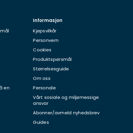
Informasjon
smål
Kjøpsvilkår
Personvern
Cookies
Produktspørsmål
Størrelsesguide
Om oss
å en
Personale
Vårt sosiale og miljømessige
ansvar
Abonner/avmeld nyhedsbrev
Guides