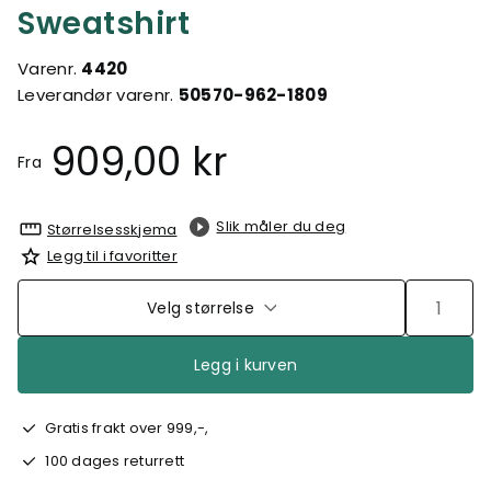
Sweatshirt
Varenr.
4420
Leverandør varenr.
50570-962-1809
909,00 kr
Fra
Slik måler du deg
Størrelsesskjema
Legg til i favoritter
Velg størrelse
Legg i kurven
Gratis frakt over 999,-,
100 dages returrett