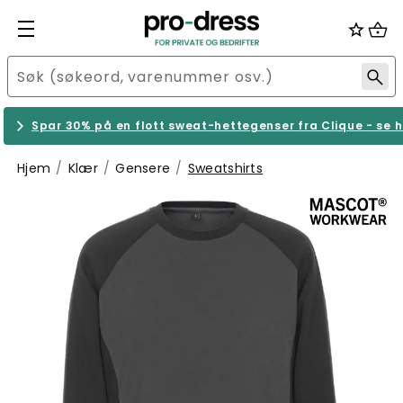
Spar 30% på en flott sweat-hettegenser fra Clique - se h
Hjem
Klær
Gensere
Sweatshirts