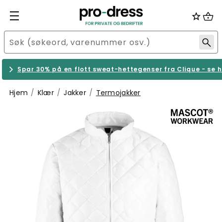
Spar 30% på en flott sweat-hettegenser fra Clique - se h
Hjem
Klær
Jakker
Termojakker