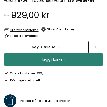
Varenr.
5704
Leverandør varenr.
13515-905-09
929,00 kr
Fra
Slik måler du deg
Størrelsesskjema
Legg til i favoritter
Velg størrelse
Legg i kurven
Gratis frakt over 999,-,
100 dages returrett
Passer både til trykk og broderi