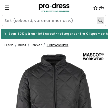
Spar 30% på en flott sweat-hettegenser fra Clique - se h
Hjem
Klær
Jakker
Termojakker