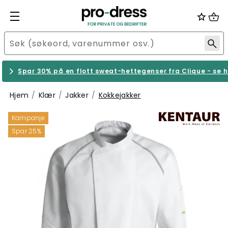
Spar 30% på en flott sweat-hettegenser fra Clique - se h
Hjem
Klær
Jakker
Kokkejakker
Kampanje
Spar 25%