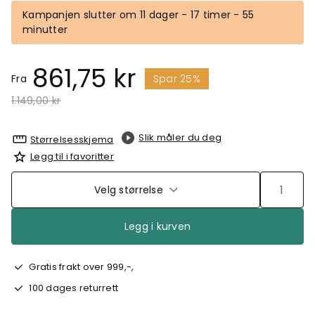
Kampanjen slutter om 11 dager - 17 timer - 55
minutter
861,75 kr
Fra
Spar 25%
Pris redusert fra
til
1.149,00 kr
Slik måler du deg
Størrelsesskjema
Legg til i favoritter
Velg størrelse
Legg i kurven
Gratis frakt over 999,-,
100 dages returrett