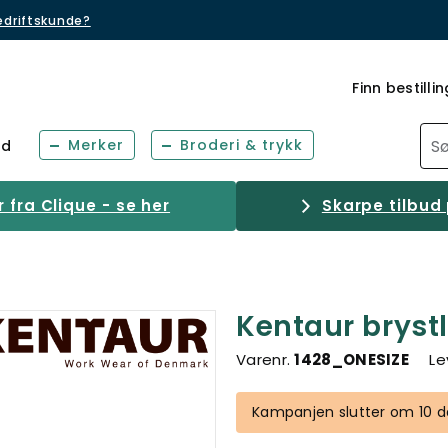
bedriftskunde?
Finn bestillin
Merker
Broderi & trykk
ud
fra Clique - se her
Skarpe tilbud 
Kentaur brys
Varenr.
1428_ONESIZE
Le
Kampanjen slutter om 10 da