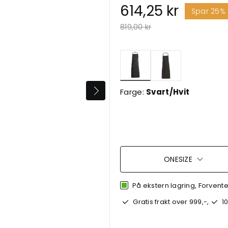
614,25 kr
Spar 25%
Pris redusert fra
til
819,00 kr
valgte
Farge:
Svart/Hvit
ONESIZE
På ekstern lagring, Forventet
Gratis frakt over 999,-,
10