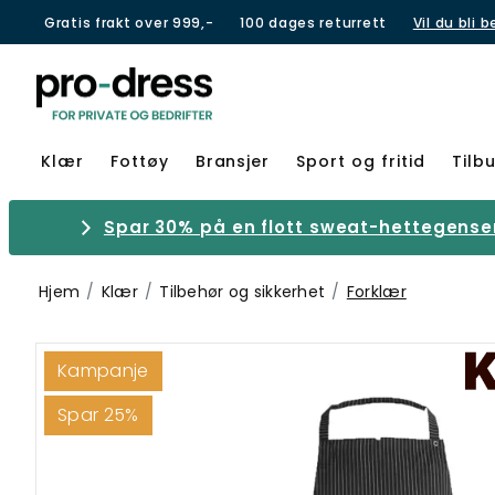
Gratis frakt over 999,-
100 dages returrett
Vil du bli 
Klær
Fottøy
Bransjer
Sport og fritid
Tilb
Spar 30% på en flott sweat-hettegenser 
Hjem
Klær
Tilbehør og sikkerhet
Forklær
Kampanje
Spar 25%