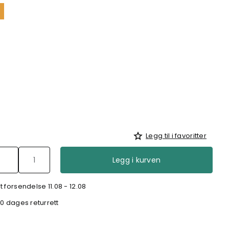
Legg til i favoritter
Legg i kurven
 forsendelse 11.08 - 12.08
0 dages returrett