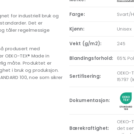
Farge:
Svart/H
et for industriell bruk og
sstandarder. Det er
Kjønn:
Unisex
r og tåler regelmessige
Vekt (g/m2):
245
gså produsert med
ter OEKO-TEX® Made in
Blandingsforhold:
65% Po
rlig måte. Produktet er
ighet i bruk og produksjon.
OEKO-T
Sertifisering:
TANDARD 100, noe som sikrer
15797 (
Dokumentasjon:
OEKO-TE
Bærekraftighet:
det ser