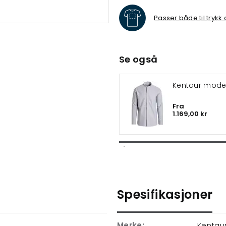
Passer både til trykk
Se også
Kentaur modern
Fra
1.169,00 kr
Spesifikasjoner
Merke:
Kentau