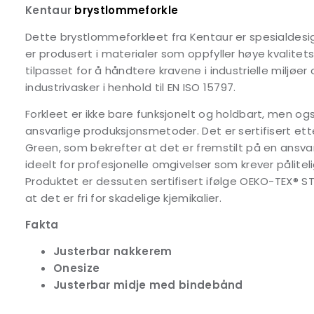
Kentaur
brystlommeforkle
Dette brystlommeforkleet fra Kentaur er spesialdesign
er produsert i materialer som oppfyller høye kvalitet
tilpasset for å håndtere kravene i industrielle miljøe
industrivasker i henhold til EN ISO 15797.
Forkleet er ikke bare funksjonelt og holdbart, men o
ansvarlige produksjonsmetoder. Det er sertifisert et
Green, som bekrefter at det er fremstilt på en ansva
ideelt for profesjonelle omgivelser som krever pålitel
Produktet er dessuten sertifisert ifølge OEKO-TEX® S
at det er fri for skadelige kjemikalier.
Fakta
Justerbar nakkerem
Onesize
Justerbar midje med bindebånd