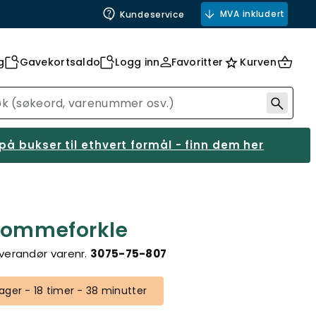
MVA inkludert
Kundeservice
g
Gavekortsaldo
Logg inn
Favoritter
Kurven
på bukser til ethvert formål - finn dem her
tlommeforkle
verandør varenr.
3075-75-807
ger - 18 timer - 38 minutter