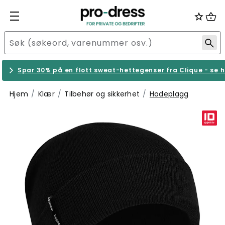
Spar 30% på en flott sweat-hettegenser fra Clique - se h
Hjem
Klær
Tilbehør og sikkerhet
Hodeplagg