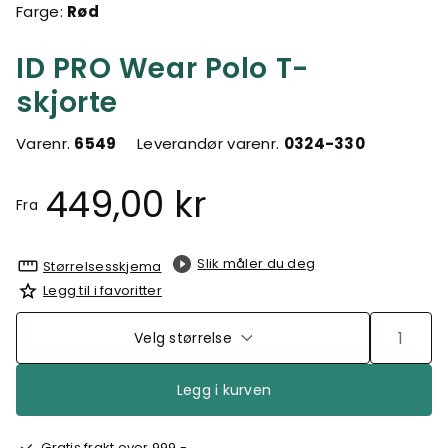
Farge:
Rød
ID PRO Wear Polo T-
skjorte
Varenr.
6549
Leverandør varenr.
0324-330
449,00 kr
Fra
Slik måler du deg
Størrelsesskjema
Legg til i favoritter
Velg størrelse
Legg i kurven
Gratis frakt over 999,-,