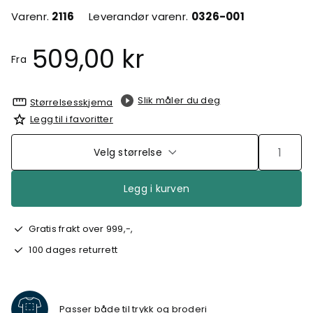
Varenr.
2116
Leverandør varenr.
0326-001
509,00 kr
Fra
Slik måler du deg
Størrelsesskjema
Legg til i favoritter
Velg størrelse
Legg i kurven
Gratis frakt over 999,-,
100 dages returrett
Passer både til trykk og broderi