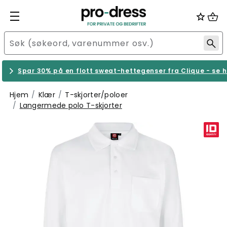
Spar 30% på en flott sweat-hettegenser fra Clique - se h
Hjem
Klær
T-skjorter/poloer
Langermede polo T-skjorter