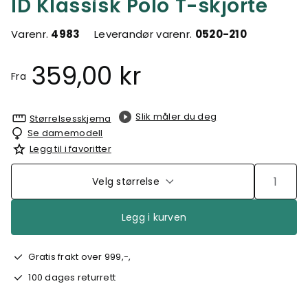
ID Klassisk Polo T-skjorte
Varenr.
4983
Leverandør varenr.
0520-210
359,00 kr
Fra
Slik måler du deg
Størrelsesskjema
Se damemodell
Legg til i favoritter
Velg størrelse
Legg i kurven
Gratis frakt over 999,-,
100 dages returrett