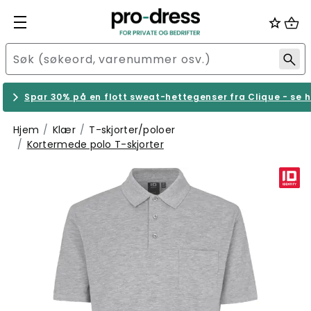
Spar 30% på en flott sweat-hettegenser fra Clique - se h
Hjem
Klær
T-skjorter/poloer
Kortermede polo T-skjorter