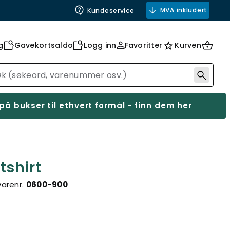
MVA inkludert
Kundeservice
g
Gavekortsaldo
Logg inn
Favoritter
Kurven
på bukser til ethvert formål - finn dem her
shirt
varenr.
0600-900