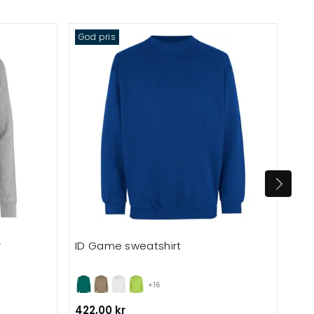
God pris
r
ID Game sweatshirt
ID 
fle
+16
422,00 kr
1.3