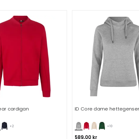
ear cardigan
ID Core dame hettegense
+2
+10
589,00 kr