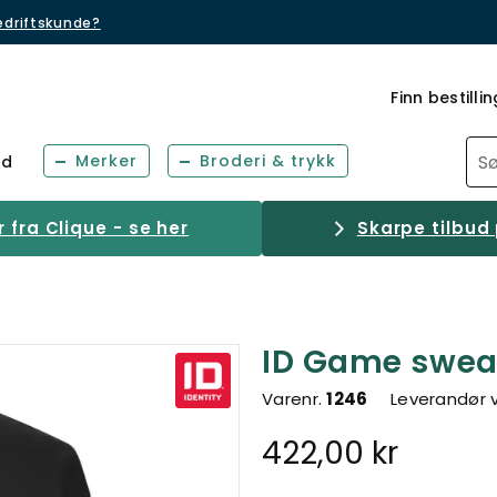
bedriftskunde?
Finn bestillin
Merker
Broderi & trykk
ud
fra Clique - se her
Skarpe tilbud 
ID Game sweat
Varenr.
1246
Leverandør 
422,00 kr