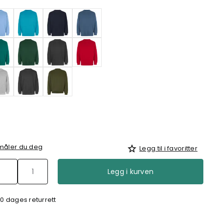
 måler du deg
Legg til i favoritter
Legg i kurven
0 dages returrett