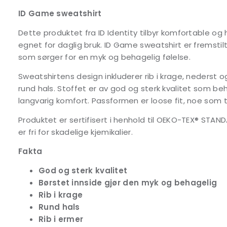
ID Game sweatshirt
Dette produktet fra ID Identity tilbyr komfortable o
egnet for daglig bruk. ID Game sweatshirt er fremsti
som sørger for en myk og behagelig følelse.
Sweatshirtens design inkluderer rib i krage, nederst o
rund hals. Stoffet er av god og sterk kvalitet som be
langvarig komfort. Passformen er loose fit, noe som t
Produktet er sertifisert i henhold til OEKO-TEX® STAND
er fri for skadelige kjemikalier.
Fakta
God og sterk kvalitet
Børstet innside gjør den myk og behagelig
Rib i krage
Rund hals
Rib i ermer