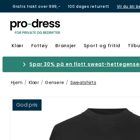
Gratis frakt over 999,-
100 dages returrett
Vil du bli 
Klær
Fottøy
Bransjer
Sport og fritid
Tilb
Spar 30% på en flott sweat-hettegenser 
Hjem
Klær
Gensere
Sweatshirts
God pris