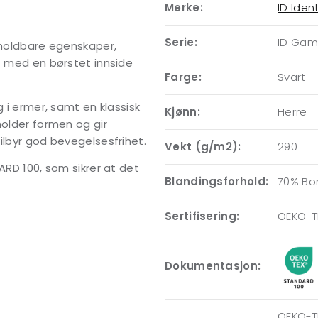
Merke:
ID Ident
Serie:
ID Ga
g holdbare egenskaper,
lt med en børstet innside
Farge:
Svart
g i ermer, samt en klassisk
Kjønn:
Herre
holder formen og gir
ilbyr god bevegelsesfrihet.
Vekt (g/m2):
290
ARD 100, som sikrer at det
Blandingsforhold:
70% Bo
Sertifisering:
OEKO-T
Dokumentasjon:
OEKO-TE