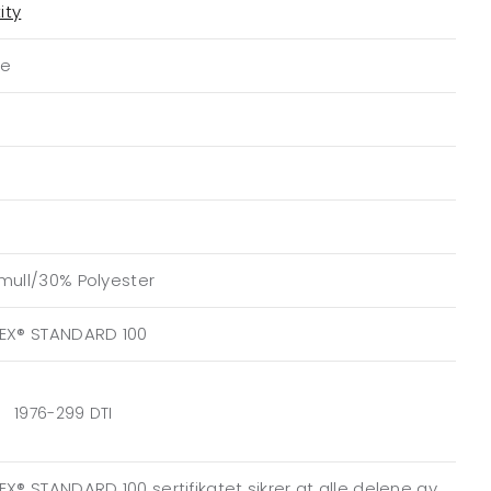
ity
me
mull/30% Polyester
EX® STANDARD 100
1976-299 DTI
X® STANDARD 100 sertifikatet sikrer at alle delene av