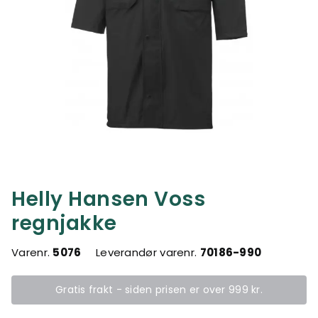
Helly Hansen Voss
regnjakke
Varenr.
5076
Leverandør varenr.
70186-990
Gratis frakt - siden prisen er over 999 kr.