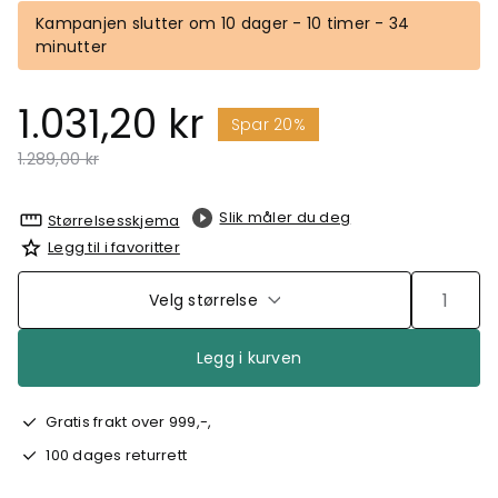
Kampanjen slutter om 10 dager - 10 timer - 34
minutter
1.031,20 kr
Spar 20%
Pris redusert fra
til
1.289,00 kr
Slik måler du deg
Størrelsesskjema
Legg til i favoritter
Velg størrelse
Legg i kurven
Gratis frakt over 999,-,
100 dages returrett