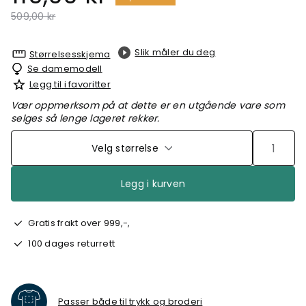
Pris redusert fra
til
509,00 kr
Slik måler du deg
Størrelsesskjema
Se damemodell
Legg til i favoritter
Vær oppmerksom på at dette er en utgående vare som
selges så lenge lageret rekker.
Velg størrelse
Legg i kurven
Gratis frakt over 999,-,
100 dages returrett
Passer både til trykk og broderi