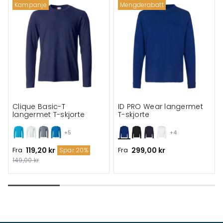
Kampanje
Mengderabatt
Clique Basic-T
ID PRO Wear langermet
langermet T-skjorte
T-skjorte
+5
+4
Fra
119,20 kr
Fra
299,00 kr
Spar 20%
149,00 kr