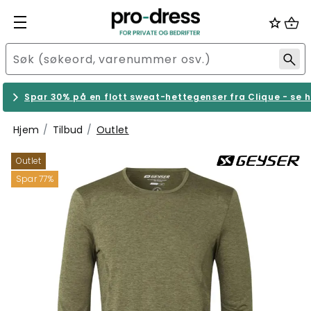
Spar 30% på en flott sweat-hettegenser fra Clique - se h
Hjem
Tilbud
Outlet
Outlet
Spar 77%