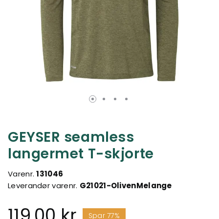
GEYSER seamless
langermet T-skjorte
Varenr.
131046
Leverandør varenr.
G21021-OlivenMelange
119,00 kr
Spar 77%