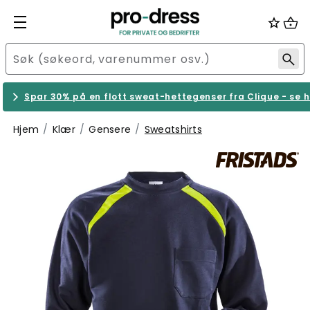
Spar 30% på en flott sweat-hettegenser fra Clique - se h
Hjem
Klær
Gensere
Sweatshirts