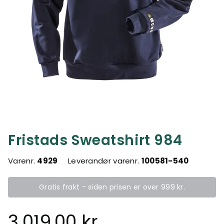
Fristads Sweatshirt 984
Varenr.
4929
Leverandør varenr.
100581-540
Gratis frakt - siden prisen er over 999 kr.
3.019,00 kr