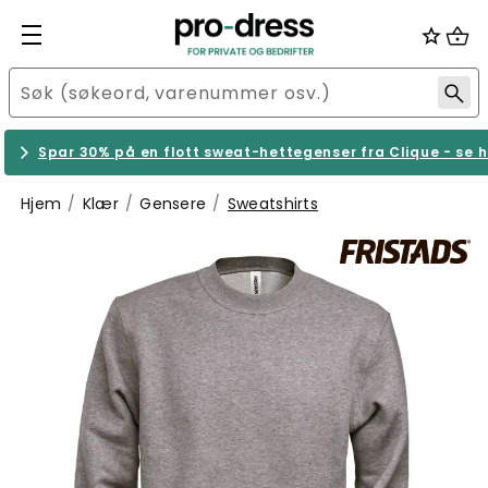
Spar 30% på en flott sweat-hettegenser fra Clique - se h
Hjem
Klær
Gensere
Sweatshirts