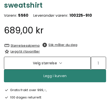
sweatshirt
Varenr.
5560
Leverandør varenr.
100225-910
689,00 kr
Slik måler du deg
Størrelsesskjema
Legg til i favoritter
Velg størrelse
Legg i kurven
Gratis frakt over 999,-,
100 dages returrett