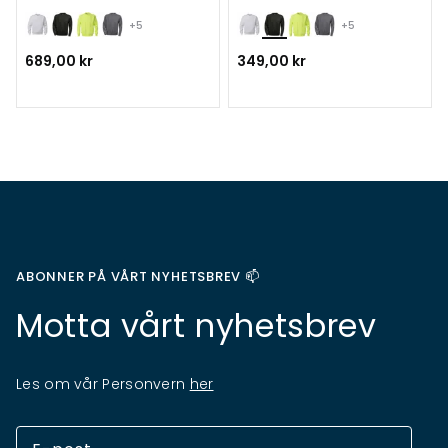
+5
+5
689,00 kr
349,00 kr
ABONNER PÅ VÅRT NYHETSBREV 📫
Motta vårt nyhetsbrev
Les om vår Personvern
her