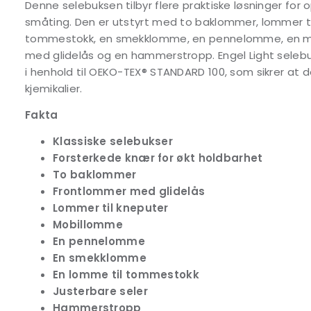
Denne selebuksen tilbyr flere praktiske løsninger for
småting. Den er utstyrt med to baklommer, lommer ti
tommestokk, en smekklomme, en pennelomme, en m
med glidelås og en hammerstropp. Engel Light selebu
i henhold til OEKO-TEX® STANDARD 100, som sikrer at de
kjemikalier.
Fakta
Klassiske selebukser
Forsterkede knær for økt holdbarhet
To baklommer
Frontlommer med glidelås
Lommer til kneputer
Mobillomme
En pennelomme
En smekklomme
En lomme til tommestokk
Justerbare seler
Hammerstropp