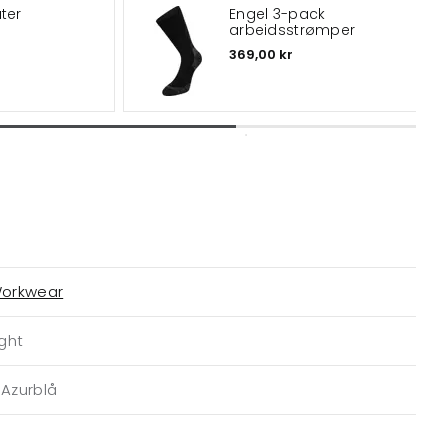
ter
Engel 3-pack
arbeidsstrømper
369,00 kr
Workwear
ight
/Azurblå