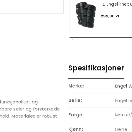
FE Engel knepu
299,00 kr
Spesifikasjoner
Merke:
Engel 
Serie:
Engel L
funksjonalitet og
erbare seler og forsterkede
Farge:
Marine
hold. Materialet er robust
Kjønn:
Herre