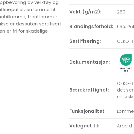
 oppbevaring av verktøy og
l kneputer, en lomme til
Vekt (g/m2):
250
obillomme, frontlommer
kse er dessuten sertifisert
Blandingsforhold:
65% Po
n er fri for skadelige
Sertifisering:
OEKO-T
Dokumentasjon:
OEKO-TE
Bærekraftighet:
det ser
miljøsk
Funksjonalitet:
Lommer
Velegnet til:
Arbeid