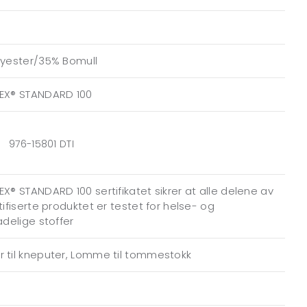
lyester/35% Bomull
EX® STANDARD 100
976-15801 DTI
X® STANDARD 100 sertifikatet sikrer at alle delene av
tifiserte produktet er testet for helse- og
adelige stoffer
 til kneputer, Lomme til tommestokk