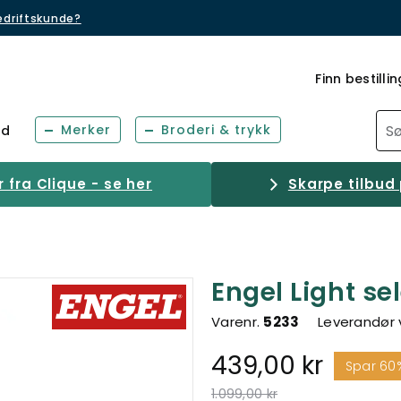
bedriftskunde?
Finn bestillin
Merker
Broderi & trykk
ud
fra Clique - se her
Skarpe tilbud 
Engel Light s
Varenr.
5233
Leverandør 
439,00 kr
Spar 60
Pris redusert fra
til
1.099,00 kr