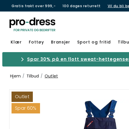
Gratis frakt over 999,-
100 dages returrett
Vil du bli 
Klær
Fottøy
Bransjer
Sport og fritid
Tilb
Spar 30% på en flott sweat-hettegenser 
Hjem
Tilbud
Outlet
Outlet
Spar 60%