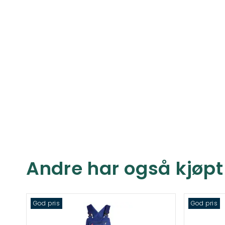
Andre har også kjøpt
God pris
God pris