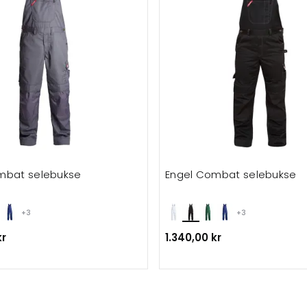
mbat selebukse
Engel Combat selebukse
+3
+3
kr
1.340,00 kr