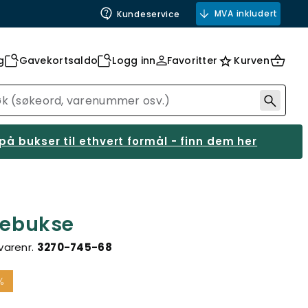
MVA inkludert
Kundeservice
g
Gavekortsaldo
Logg inn
Favoritter
Kurven
på bukser til ethvert formål - finn dem her
elebukse
varenr.
3270-745-68
%