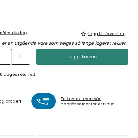
 måler du deg
Legg til i favoritter
er en utgående vare som selges så lenge lageret rekker.
Legg i kurven
0 dages returrett
Ta kontakt med vår
 og broderi
bedriftsselger for et tilbud