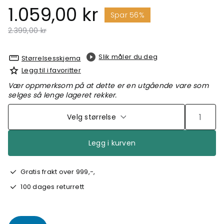
1.059,00 kr
Spar 56%
Pris redusert fra
til
2.399,00 kr
Slik måler du deg
Størrelsesskjema
Legg til i favoritter
Vær oppmerksom på at dette er en utgående vare som
selges så lenge lageret rekker.
Velg størrelse
Legg i kurven
Gratis frakt over 999,-,
100 dages returrett