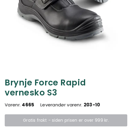
Brynje Force Rapid
vernesko S3
Varenr.
4665
Leverandør varenr.
203-10
Gratis frakt - siden prisen er over 999 kr.