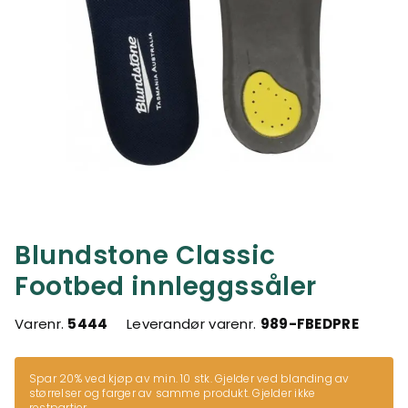
Blundstone Classic
Footbed innleggssåler
Varenr.
5444
Leverandør varenr.
989-FBEDPRE
Spar 20% ved kjøp av min. 10 stk. Gjelder ved blanding av
størrelser og farger av samme produkt. Gjelder ikke
restpartier.